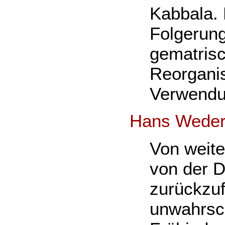
Kabbala. 
Folgerung
gematrisc
Reorganis
Verwend
Hans Wede
Von weite
von der D
zurückzuf
unwahrsch