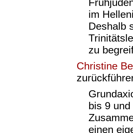
Frühjuden
im Hellen
Deshalb s
Trinitäts
zu begrei
Christine B
zurückführe
Grundaxio
bis 9 und
Zusammens
einen eig