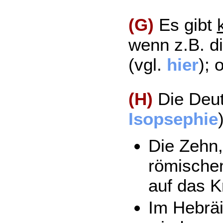
(G)
Es gibt
wenn z.B. di
(vgl.
hier
); 
(H)
Die Deut
Isopsephie
Die Zehn,
römischen
auf das K
Im Hebräi