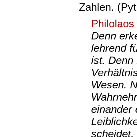
Zahlen. (Py
Philolaos
Denn erke
lehrend f
ist. Denn
Verhältni
Wesen. Nu
Wahrnehm
einander 
Leiblichke
scheidet,