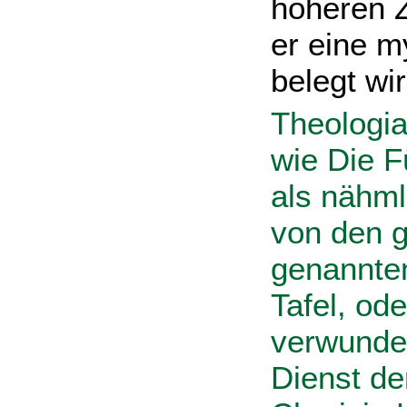
höheren Z
er eine m
belegt wir
Theologia
wie Die F
als nähml
von den 
genannten
Tafel, od
verwunder
Dienst de