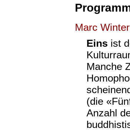
Program
Marc Winter
Eins
ist 
Kulturrau
Manche Z
Homophoni
scheinen
(die «Fün
Anzahl de
buddhisti