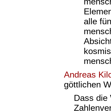
mensch
Elemen
alle fü
mensch
Absich
kosmis
mensch
Andreas Kil
göttlichen W
Dass die 
Zahlenver