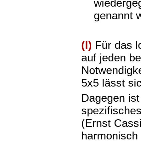
wiederge
genannt w
(I)
Für das l
auf jeden be
Notwendigke
5x5 lässt si
Dagegen ist
spezifisches
(Ernst Cassi
harmonisch 