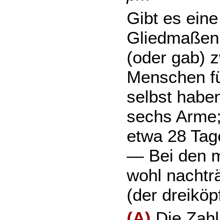
Gibt es eine
Gliedmaßen 
(oder gab) 
Menschen fü
selbst haben
sechs Arme; 
etwa 28 Tage
— Bei den m
wohl nachtr
(der dreiköp
(A)
Die Zahl