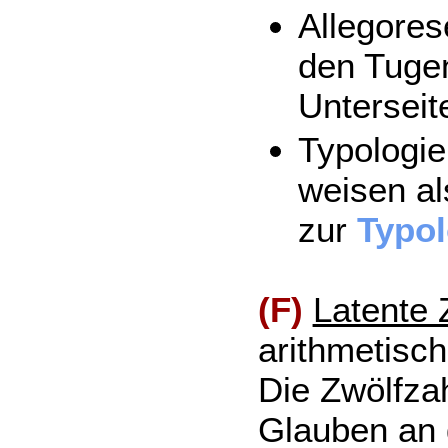
Allegores
den Tugen
Unterseit
Typologie
weisen al
zur
Typol
(F)
Latente 
arithmetisch
Die Zwölfzah
Glauben an di