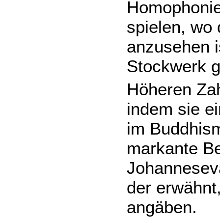
Homophonie, 
spielen, wo
anzusehen i
Stockwerk gi
Höheren Zah
indem sie ei
im Buddhism
markante Bei
Johanneseva
der erwähnt,
angäben.