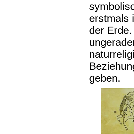
symbolisc
erstmals 
der Erde.
ungeraden
naturreli
Beziehung
geben.