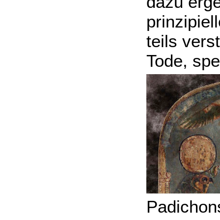
dazu erge
prinzipie
teils ver
Tode, spe
Padichon