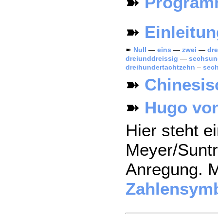
➽
Progra
➽
Einleitun
➽
Null
—
eins
—
zwei
—
dre
dreiunddreissig
—
sechsun
dreihundertachtzehn
–
sech
➽
Chinesis
➽
Hugo von
Hier steht e
Meyer/Suntru
Anregung. 
Zahlensymb