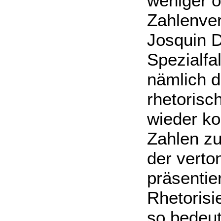
weniger o
Zahlenve
Josquin D
Spezialfa
nämlich d
rhetorisc
wieder ko
Zahlen zu
der verto
präsentie
Rhetorisi
so bedeut