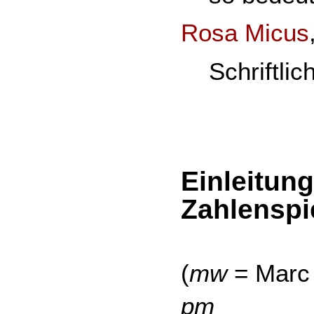
Rosa Micus
Schriftli
Einleitun
Zahlenspi
(
mw
= Marc
pm