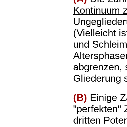
Kontinuum z
Ungegliedert
(Vielleicht 
und Schleim
Altersphasen
abgrenzen, s
Gliederung s
(B)
Einige Z
"perfekten" 
dritten Pote