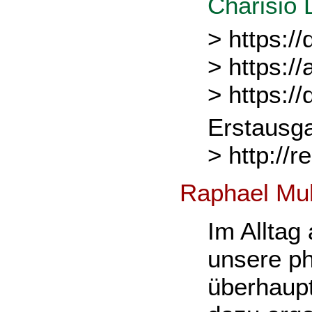
Charisio 
> https://
> https:/
> https:/
Erstausga
> http://
Raphael Mu
Im Alltag
unsere p
überhaupt