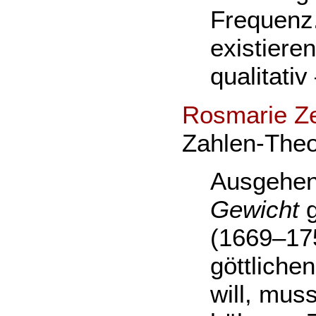
Frequenz.
existiere
qualitati
Rosmarie Ze
Zahlen-Theo
Ausgehend
Gewicht
(1669–175
göttliche
will, mus