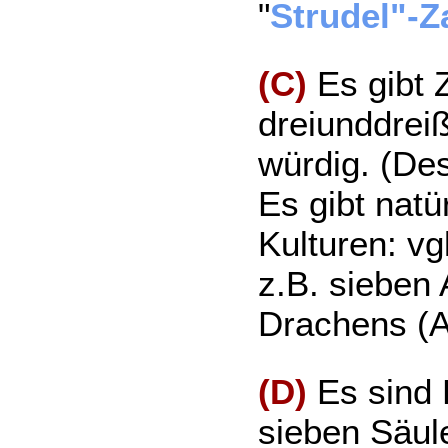
"
Strudel"-Z
(C)
Es gibt Z
dreiunddrei
würdig. (De
Es gibt natü
Kulturen: vg
z.B. sieben
Drachens (A
(D)
Es sind 
sieben Säul