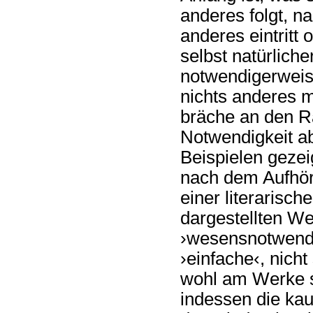
anderes folgt, n
anderes eintritt
selbst natürlich
notwendigerweis
nichts anderes m
bräche an den R
Notwendigkeit a
Beispielen gezei
nach dem Aufhöre
einer literarisch
dargestellten We
›wesensnotwendi
›einfache‹, nich
wohl am Werke s
indessen die kau