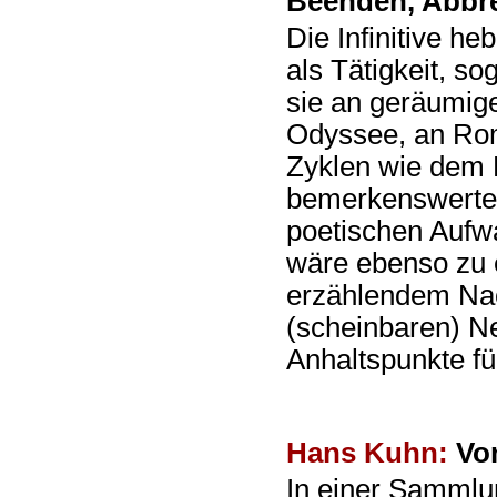
Beenden, Abbr
Die Infinitive he
als Tätigkeit, sog
sie an geräumig
Odyssee, an Rom
Zyklen wie dem D
bemerkenswertes
poetischen Aufw
wäre ebenso zu e
erzählendem Na
(scheinbaren) Ne
Anhaltspunkte fü
Hans Kuhn:
Von
In einer Sammlun