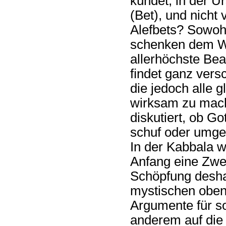
kündet, in der 
(Bet), und nicht
Alefbets? Sowoh
schenken dem Wo
allerhöchste Bea
ﬁndet ganz vers
die jedoch alle 
wirksam zu mach
diskutiert, ob G
schuf oder umgek
In der Kabbala 
Anfang eine Zwe
Schöpfung deshal
mystischen oben
Argumente für s
anderem auf die