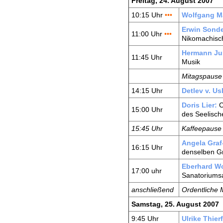
Freitag, 24. August 2007
10:15 Uhr
•••
Wolfgang M
Erwin Sonde
11:00 Uhr
•••
Nikomachisch
Hermann Ju
11:45 Uhr
Musik
Mitagspause
14:15 Uhr
Detlev v. Usl
Doris Lier:
C
15:00 Uhr
des Seelisch
15:45 Uhr
Kaffeepause
Angela Graf
16:15 Uhr
denselben G
Eberhard Wo
17:00 uhr
Sanatoriumsa
anschließend
Ordentliche 
Samstag, 25. August 2007
9:45 Uhr
Ulrike Thier