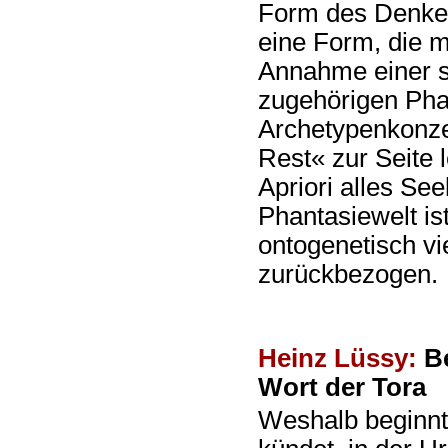
Form des Denkens
eine Form, die m
Annahme einer s
zugehörigen Phan
Archetypenkonze
Rest« zur Seite 
Apriori alles Se
Phantasiewelt is
ontogenetisch vie
zurückbezogen.
Heinz Lüssy:
Be
Wort der Tora
Weshalb beginnt