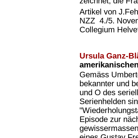
zeichnet, die Fr
Artikel von J.Fe
NZZ 4./5. Nove
Collegium Helv
Ursula Ganz-Blä
amerikanischen
Gemäss Umberto 
bekannter und b
und O des serie
Serienhelden sin
"Wiederholungstä
Episode zur näch
gewissermassen
eines Gustav Fre