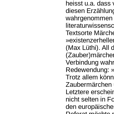
heisst u.a. dass
diesen Erzählung
wahrgenommen w
literaturwissensc
Textsorte Märche
»existenzerhel
(Max Lüthi). All 
(Zauber)märchen
Verbindung wahr
Redewendung: »E
Trotz allem kön
Zaubermärchen 
Letztere erschei
nicht selten in 
den europäische