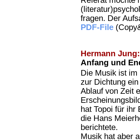
Referat möchte 
(literatur)psych
fragen. Der Aufsa
PDF-File
(Copy&
Hermann Jung:
Anfang und End
Die Musik ist i
zur Dichtung ei
Ablauf von Zeit e
Erscheinungsbild
hat Topoi für ih
die Hans Meierho
berichtete.
Musik hat aber a