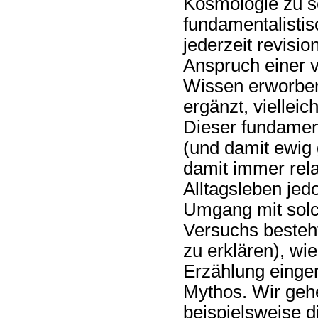
Kosmologie zu s
fundamentalistis
jederzeit revisio
Anspruch einer 
Wissen erworben 
ergänzt, viellei
Dieser fundamen
(und damit ewig
damit immer rel
Alltagsleben jed
Umgang mit solc
Versuchs besteht
zu erklären), wi
Erzählung eingeri
Mythos. Wir gehe
beispielsweise d