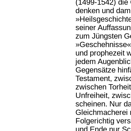
(1499-1542) die 
denken und damit
»Heilsgeschicht
seiner Auffassun
zum Jüngsten Ger
»Geschehnisse«, 
und prophezeit w
jedem Augenblick
Gegensätze hinf
Testament, zwis
zwischen Torheit
Unfreiheit, zwis
scheinen. Nur d
Gleichmacherei ni
Folgerichtig ver
und Ende nur Sch