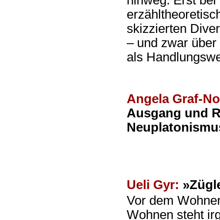
hinweg. Erst bei
erzähltheoretisc
skizzierten Div
– und zwar über 
als Handlungswe
Angela Graf-No
Ausgang und R
Neuplatonismu
Ueli Gyr:
»Zügle
Vor dem Wohnen
Wohnen steht ir