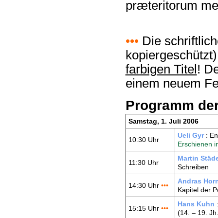
præteritorum me
•••
Die schriftli
kopiergeschützt
farbigen Titel
! D
einem neuem Fe
Programm der
Samstag, 1. Juli 2006
Ueli Gyr
: En
10:30 Uhr
Erschienen i
Martin Städe
11:30 Uhr
Schreiben
Andras Hor
14:30 Uhr
•••
Kapitel der P
Hans Kuhn
:
15:15 Uhr
•••
(14. – 19. Jh