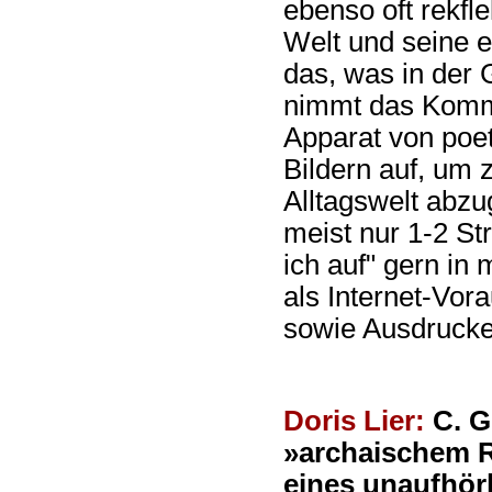
ebenso oft rekfle
Welt und seine e
das, was in der 
nimmt das Komme
Apparat von poe
Bildern auf, um 
Alltagswelt abzu
meist nur 1-2 St
ich auf" gern in
als Internet-Vor
sowie Ausdrucken
Doris Lier:
C. G
»archaischem R
eines unaufhör