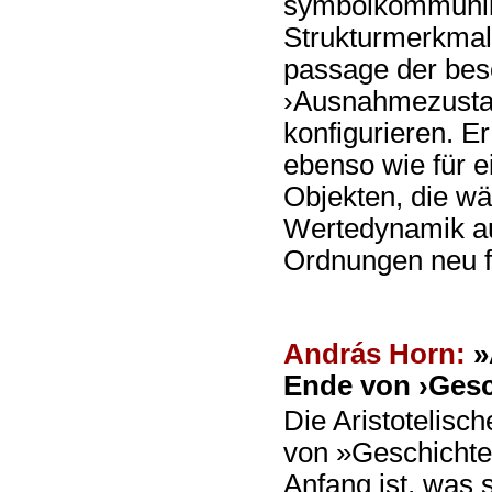
symbolkommunika
Strukturmerkmale
passage der beso
›Ausnahmezusta
konfigurieren. Er
ebenso wie für e
Objekten, die wä
Wertedynamik au
Ordnungen neu f
András Horn:
»
Ende von ›Gesch
Die Aristotelis
von »Geschichten
Anfang ist, was 