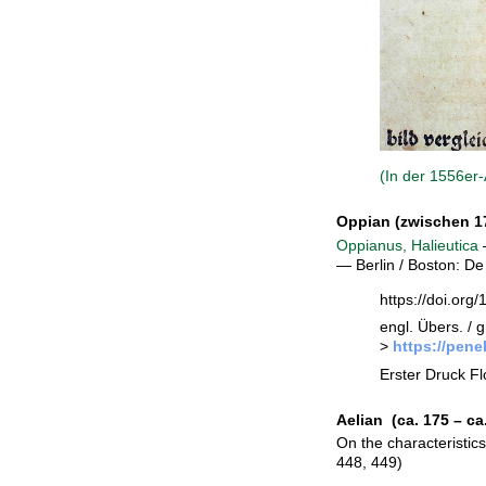
(In der 1556er
Oppian (zwischen 17
Oppianus, Halieutica
–
— Berlin / Boston: De
https://doi.or
engl. Übers. / 
>
https://pene
Erster Druck F
Aelian
(ca. 175 – ca
On the characteristics
448, 449)