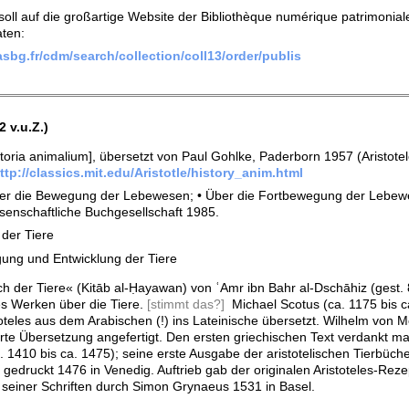
ll auf die großartige Website der Bibliothèque numérique patrimoniale 
aten:
sbg.fr/cdm/search/collection/coll13/order/publis
2 v.u.Z.)
storia animalium], übersetzt von Paul Gohlke, Paderborn 1957 (Aristotel
ttp://classics.mit.edu/Aristotle/history_anim.html
Über die Bewegung der Lebewesen; • Über die Fortbewegung der Lebewes
senschaftliche Buchgesellschaft 1985.
 der Tiere
gung und Entwicklung der Tiere
 der Tiere« (Kitāb al-Ḥayawan) von ʿAmr ibn Bahr al-Dschāhiz (gest. 8
es Werken über die Tiere.
[stimmt das?]
Michael Scotus (ca. 1175 bis ca
toteles aus dem Arabischen (!) ins Lateinische übersetzt. Wilhelm vo
rte Übersetzung angefertigt. Den ersten griechischen Text verdankt 
. 1410 bis ca. 1475); seine erste Ausgabe der aristotelischen Tierbü
 gedruckt 1476 in Venedig. Auftrieb gab der originalen Aristoteles-Rez
seiner Schriften durch Simon Grynaeus 1531 in Basel.