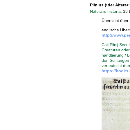
Plinius
(›der Ältere‹;
Naturalis historia
, 38
Übersicht über 
englische Übers
http://www.per
Caij Plinij Secu
Creaturen oder 
handtierung / 
den Schlangen 
verteutscht du
https://books