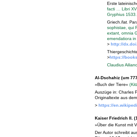
Erste lateinisc
facti … Libri XV
Gryphius 1533.
Griech./lat. P
sophistae, qui 
extant, omnia 
emendatiora in 
>
http://dx.do
Thiergeschichte
>
https://book
Claudius Ailia
Al-Dschahiz (um 777 
»Buch der Tiere«
(Ki
Auszüge in: Charles 
Originaltexte aus dem
>
https://en.wikiped
Kaiser Friedrich II.
(1
»Über die Kunst mit 
Der Autor schreibt au