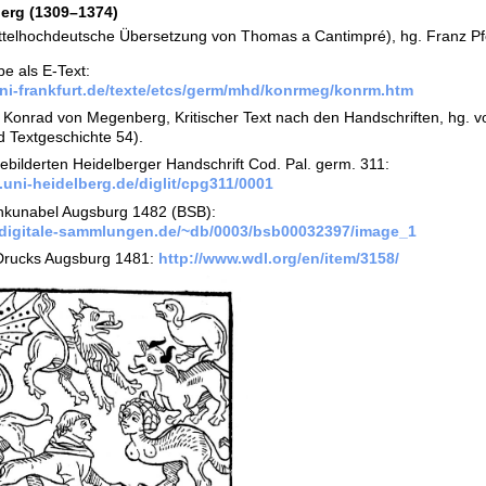
erg
(1309–1374)
ttelhochdeutsche Übersetzung von Thomas a Cantimpré), hg. Franz Pfe
be als E-Text:
.uni-frankfurt.de/texte/etcs/germ/mhd/konrmeg/konrm.htm
Konrad von Megenberg, Kritischer Text nach den Handschriften, hg. v
d Textgeschichte 54).
 bebilderten Heidelberger Handschrift Cod. Pal. germ. 311:
b.uni-heidelberg.de/diglit/cpg311/0001
 Inkunabel Augsburg 1482 (BSB):
n.digitale-sammlungen.de/~db/0003/bsb00032397/image_1
s Drucks Augsburg 1481:
http://www.wdl.org/en/item/3158/