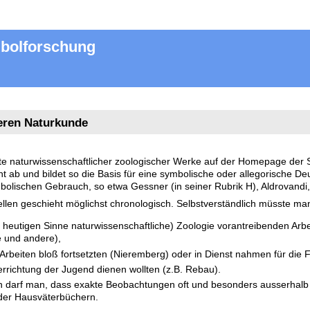
mbolforschung
teren Naturkunde
ste naturwissenschaftlicher zoologischer Werke auf der Homepage der
iant ab und bildet so die Basis für eine symbolische oder allegorische 
bolischen Gebrauch, so etwa Gessner (in seiner Rubrik H), Aldrovandi
ellen geschieht möglichst chronologisch. Selbstverständlich müsste m
m heutigen Sinne naturwissenschaftliche) Zoologie vorantreibenden A
é und andere),
Arbeiten bloß fortsetzten (Nieremberg) oder in Dienst nahmen für die
rrichtung der Jugend dienen wollten (z.B. Rebau).
 darf man, dass exakte Beobachtungen oft und besonders ausserhalb der
 oder Hausväterbüchern.