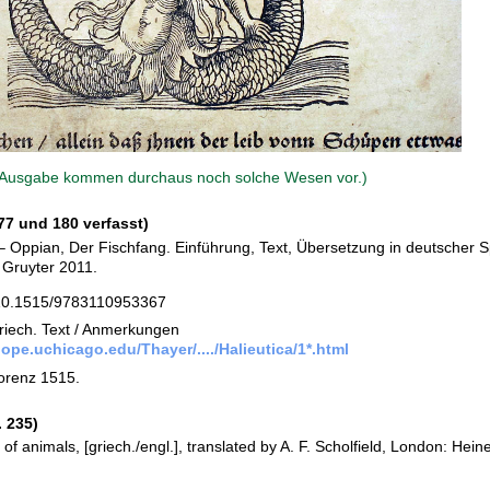
-Ausgabe kommen durchaus noch solche Wesen vor.)
7 und 180 verfasst)
 Oppian, Der Fischfang. Einführung, Text, Übersetzung in deutscher Sp
 Gruyter 2011.
g/10.1515/9783110953367
griech. Text / Anmerkungen
lope.uchicago.edu/Thayer/..../Halieutica/1*.html
lorenz 1515.
. 235)
 of animals, [griech./engl.], translated by A. F. Scholfield, London: He