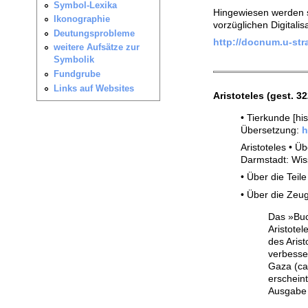
Hingewiesen werden so
vorzüglichen Digitalis
http://docnum.u-stra
Aristoteles
(gest. 32
• Tierkunde [hi
Übersetzung:
h
Aristoteles • 
Darmstadt: Wis
• Über die Teile
• Über die Zeu
Das »Buch
Aristotel
des Aris
verbesse
Gaza (ca
erscheint
Ausgabe 