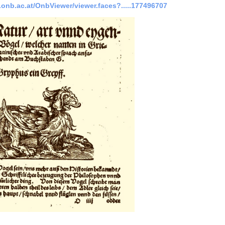
al.onb.ac.at/OnbViewer/viewer.faces?.....177496707