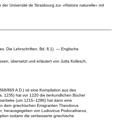
der Université de Strasbourg zur »Histoire naturelle« mit
es: Die Lehrschriften, Bd. 8,1). — Englische
en, übersetzt und erläutert von Jutta Kollesch,
68/869 A.D.) ist eine Kompilation aus des
. 1235) hat vor 1220 die tierkundlichen Bücher
n Moerbeke (um 1215–1286) hat dann eine
man dem griechischen Emigranten Theodorus
cher, herausgegeben von Ludovicus Podocatharus,
eption sodann die verbesserte griechische