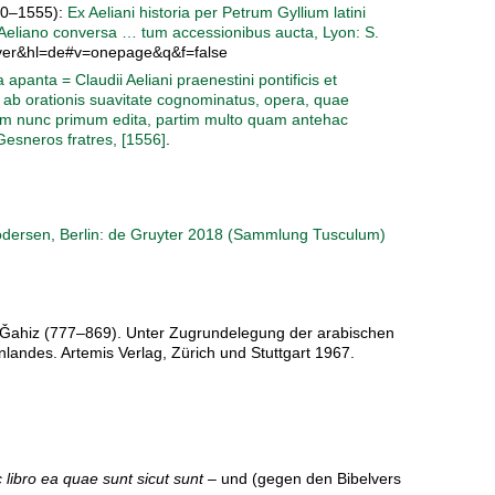
490–1555):
Ex Aeliani historia per Petrum Gyllium latini
x Aeliano conversa … tum accessionibus aucta, Lyon: S.
ver&hl=de#v=onepage&q&f=false
apanta = Claudii Aeliani praenestini pontificis et
 ab orationis suavitate cognominatus, opera, quae
tim nunc primum edita, partim multo quam antehac
Gesneros fratres, [1556]
.
rodersen, Berlin: de Gruyter 2018 (Sammlung Tusculum)
Al-Ǧahiz (777–869). Unter Zugrundelegung der arabischen
landes. Artemis Verlag, Zürich und Stuttgart 1967.
c libro ea quae sunt sicut sunt
– und (gegen den Bibelvers