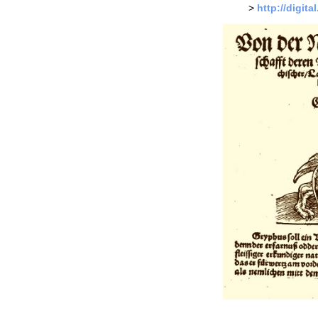
>
http://digit