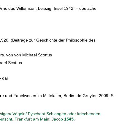
rnoldus Willemsen, Leipzig: Insel 1942. – deutsche
920, (Beiträge zur Geschichte der Philosophie des
ers. von von Michael Scottus
hael Scottus
e dar
re und Fabelwesen im Mittelalter, Berlin: de Gruyter, 2009, S.
füssigen/ Vögeln/ Fyschen/ Schlangen oder kriechenden
eutscht. Frankfurt am Main: Jacob
1545
.