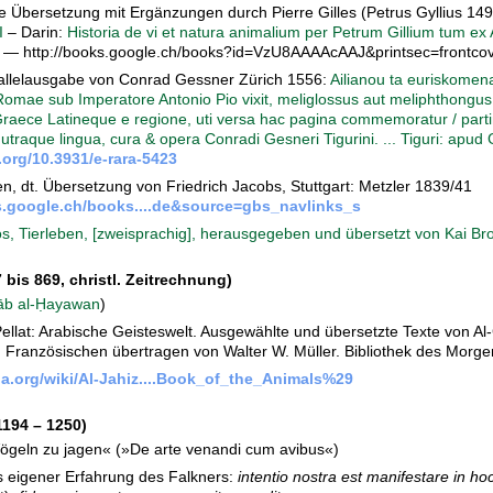
he Übersetzung mit Ergänzungen durch Pierre Gilles (Petrus Gyllius 1
I
– Darin:
Historia de vi et natura animalium per Petrum Gillium tum e
— http://books.google.ch/books?id=VzU8AAAAcAAJ&printsec=frontco
arallelausgabe von Conrad Gessner Zürich 1556:
Ailianou ta euriskomena 
Romae sub Imperatore Antonio Pio vixit, meliglossus aut meliphthongus
Graece Latineque e regione, uti versa hac pagina commemoratur / par
utraque lingua, cura & opera Conradi Gesneri Tigurini. ... Tiguri: apud 
i.org/10.3931/e-rara-5423
n, dt. Übersetzung von Friedrich Jacobs, Stuttgart: Metzler 1839/41
s.google.ch/books....de&source=gbs_navlinks_s
nos, Tierleben, [zweisprachig], herausgegeben und übersetzt von Kai B
bis 869, christl. Zeitrechnung)
tāb al-Ḥayawan
)
Pellat: Arabische Geisteswelt. Ausgewählte und übersetzte Texte von 
 Französischen übertragen von Walter W. Müller. Bibliothek des Morgen
ia.org/wiki/Al-Jahiz....Book_of_the_Animals%29
194 – 1250)
Vögeln zu jagen« (»De arte venandi cum avibus«)
s eigener Erfahrung des Falkners:
intentio nostra est manifestare in ho