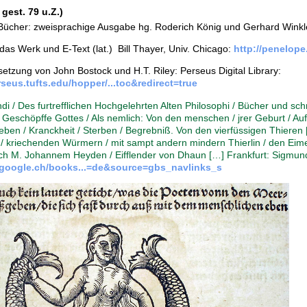
 gest. 79 u.Z.)
 Bücher: zweisprachige Ausgabe hg. Roderich König und Gerhard Winkler
das Werk und E-Text (lat.) Bill Thayer, Univ. Chicago:
http://penelope
etzung von John Bostock und H.T. Riley: Perseus Digital Library:
seus.tufts.edu/hopper/...toc&redirect=true
ndi / Des furtrefflichen Hochgelehrten Alten Philosophi / Bücher und schr
Geschöpffe Gottes / Als nemlich: Von den menschen / jrer Geburt / Auf
Leben / Kranckheit / Sterben / Begrebniß. Von den vierfüssigen Thiere
/ kriechenden Würmern / mit sampt andern mindern Thierlin / den Eime
rch M. Johannem Heyden / Eifflender von Dhaun […] Frankfurt: Sigm
.google.ch/books...=de&source=gbs_navlinks_s