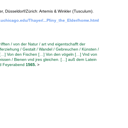
, Düsseldorf/Zürich: Artemis & Winkler (Tusculum).
.uchicago.edu/Thayer/...Pliny_the_Elder/home.html
ifften / von der Natur / art vnd eigentschafft der
ferziehung / Gestalt / Wandel / Gebreuchen / Künsten /
n […] Von den Fischen […] Von den vögeln […] Vnd von
issen / Bienen vnd jres gleichen. […] auß dem Latein
und Feyerabend
1565.
>