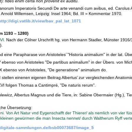
):
fides enim certa non provenit ex auditu.
manorum Imperatoris Secundi De arte venandi cum avibus, ed. Carolus A
Arnold Willemsen, Leipzig: Insel 1964; Bd. III = Kommentar 1970.
http://digi.vatlib.it/view/bav_pal_lat_1071
m 1193 – 1280)
VI.
Nach der Cölner Urschrift hg. von Hermann Stadler, Münster 1916/1
).
nd eine Parapharase von Aristoteles’ "Historia animalium" in der lat. Üb
 ebenso von Aristoteles "De partibus animalium" in der Übers. von Mic
X ebenso von Aristoteles, "De generatione" animalium do.
 stellen einenen eigenen Beitrag Albertus’ zur vergleichenden Anatomi
XVI folgen Thomas a Cantimpré, "De naturis rerum".
ulewicz, Albertus Magnus und die Tiere, in: Sabine Obermaier (Hg.), Tie
che Übersetzung:
ni. Von Art Natur vnd Eygenschafft der Thierer/ als nemlich von vier 
 kleinen gewürmen die man Insecta nennet/ durch Waltherum Ryff vert
n.digitale-sammlungen.de/bsb00073687/image_5