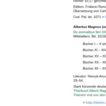
Römer 10,17 gerichtet
Edition: Friderici Ro
Übersetzung von Carl 
Cod. Pal. lat. 1071 >
Albertus Magnus
(u
De animalibus libri XX
Mittelalters, Bd. 15/16
Bücher I – X si
Bücher XI – XIV
Bücher XV – XI
Bücher XX – XII
Bücher XII – X
Literatur: Henryk Anz
29–54.
Stark kürzende deuts
Thierbuch Alberti Mag
Thieren/ vnd von den
>
http://date