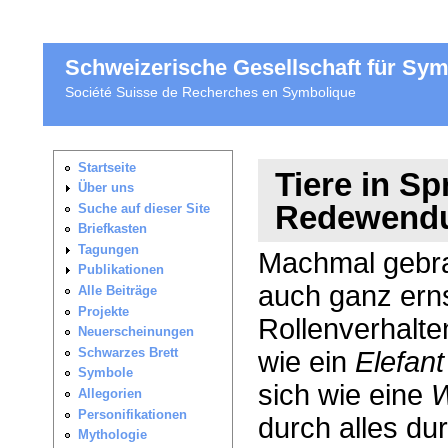
Schweizerische Gesellschaft für Sy
Société Suisse de Recherches en Symbolique
Tiere in S
Redewendu
Machmal gebra
auch ganz erns
Rollenverhalte
wie ein
Elefant
sich wie eine
W
durch alles du