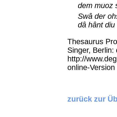
dem muoz sî
Swâ der ohs
dâ hânt diu
Thesaurus Pro
Singer, Berlin:
http://www.deg
online-Version 
zurück zur Üb