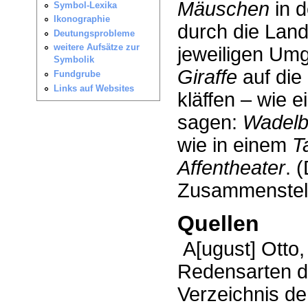
Mäuschen
in d
durch die Land
jeweiligen Um
Giraffe
auf die
kläffen – wie 
sagen:
Wadelb
wie in einem
T
Affentheater
. 
Zusammenstell
Quellen
A[ugust] Otto,
Redensarten d
Verzeichnis de