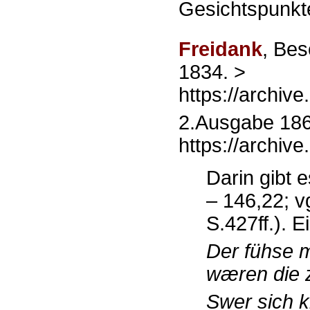
Gesichtspunkte
Freidank
, Bes
1834. >
https://archiv
2.Ausgabe 1860
https://archi
Darin gibt 
– 146,22; 
S.427ff.). E
Der fühse 
wæren die 
Swer sich k