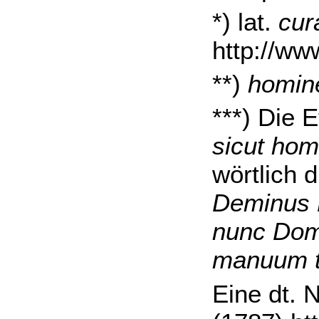
*) lat.
cur
http://ww
**)
homi
***) Die 
sicut hom
wörtlich 
Deminus
nunc Domi
manuum t
Eine dt. 