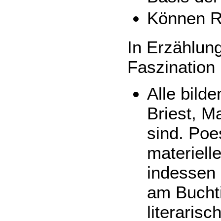
Können R
In Erzählung
Faszination 
Alle bild
Briest, M
sind. Poe
materiell
indessen 
am Buchti
literaris