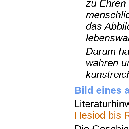
zu Ehren 
menschlic
das Abbil
lebenswah
Darum hab
wahren u
kunstreic
Bild eines 
Literaturhin
Hesiod bis 
Die Geschich