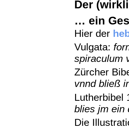
Der (wirkl
… ein Ges
Hier der
heb
Vulgata:
for
spiraculum v
Zürcher Bib
vnnd bließ i
Lutherbibel
blies jm ei
Die Illustra