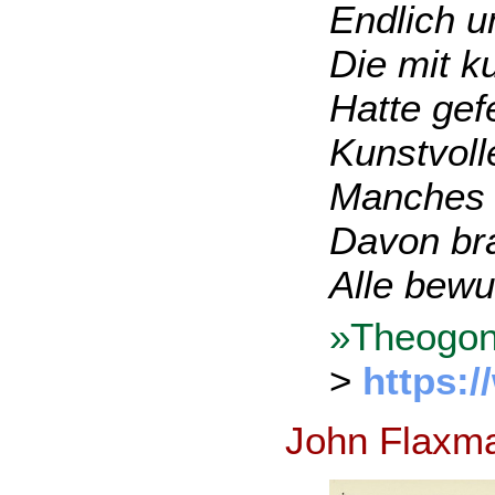
Endlich u
Die mit k
Hatte gef
Kunstvoll
Manches G
Davon bra
Alle bewu
»Theogoni
>
https:
John Flaxm