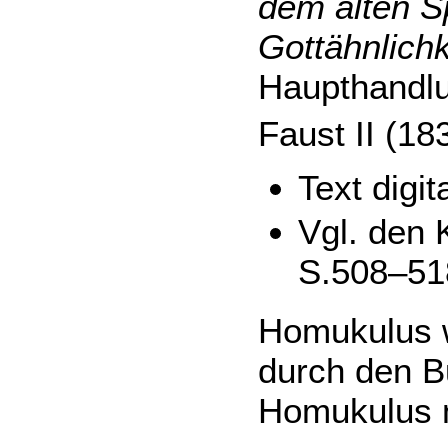
dem alten S
Gottähnlichk
Haupthandl
Faust II (18
Text digit
Vgl. den
S.508–51
Homukulus w
durch den B
Homukulus 