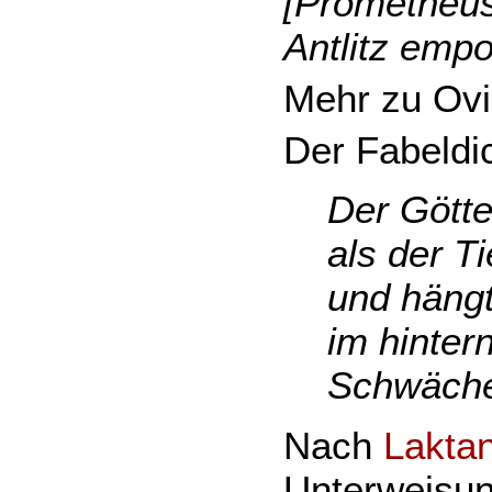
[Prometheus
Antlitz emp
Mehr zu Ovi
Der Fabeldi
Der Götte
als der T
und hängt
im hinter
Schwächen
Nach
Lakta
Unterweisun