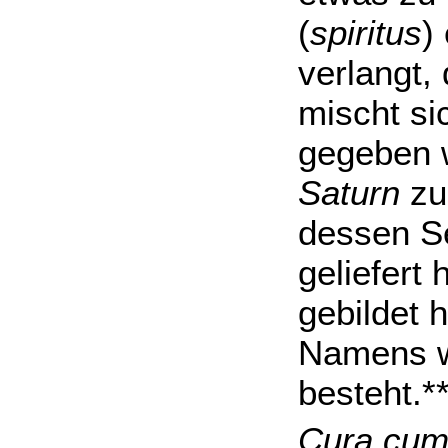
(
spiritus
)
verlangt,
mischt s
gegeben w
Saturn
zu
dessen Se
geliefert
gebildet 
Namens w
besteht.*
Cura cum 