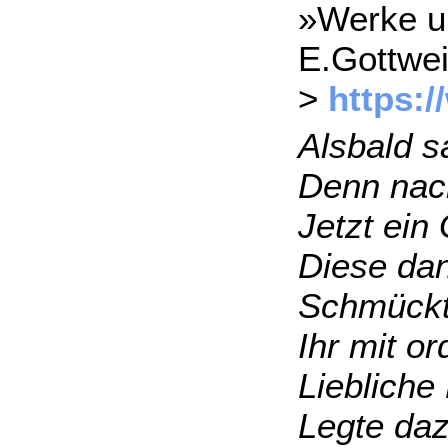
»Werke un
E.Gottwe
>
https:
Alsbald s
Denn nach
Jetzt ein
Diese dan
Schmückt 
Ihr mit o
Liebliche
Legte daz