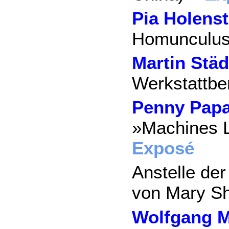
Pia Holenst
Homunculu
Martin Städ
Werkstattbe
Penny Pap
»Machines L
Exposé
Anstelle der
von Mary Sh
Wolfgang 