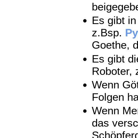
beigegeb
Es gibt i
z.Bsp.
Py
Goethe, 
Es gibt d
Roboter, 
Wenn Göt
Folgen ha
Wenn Mens
das versc
Schöpferd