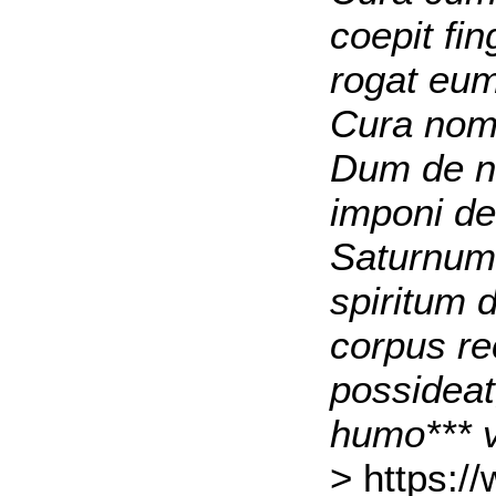
coepit fi
rogat eum 
Cura nome
Dum de no
imponi d
Saturnum 
spiritum 
corpus re
possideat
humo*** v
> https:/