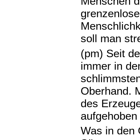
Menschen di
grenzenlose
Menschlichk
soll man st
(pm) Seit de
immer in de
schlimmstenf
Oberhand. M
des Erzeuger
aufgehoben i
Was in den 