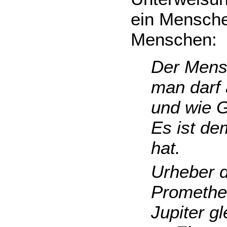
ein Mensche
Menschen:
Der Mensc
man darf 
und wie G
Es ist de
hat.
Urheber d
Prometheu
Jupiter g