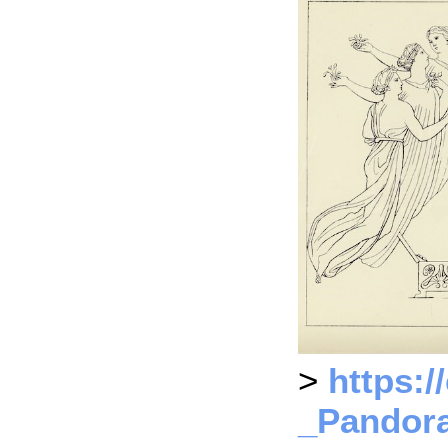
>
https:
_Pandora