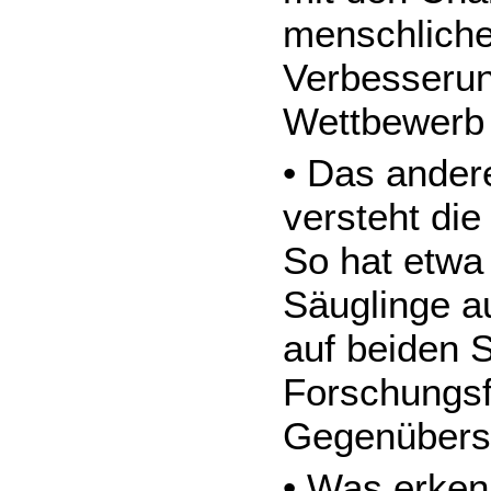
menschlicher
Verbesserun
Wettbewerb 
• Das ander
versteht di
So hat etwa 
Säuglinge a
auf beiden S
Forschungsf
Gegenübers –
• Was erken