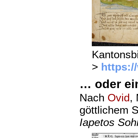
Kantonsbi
>
https:/
… oder e
Nach
Ovid
,
göttlichem S
Iapetos Soh