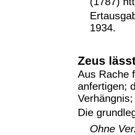
(1787) ht
Ertausgab
1934.
Zeus läss
Aus Rache f
anfertigen;
Verhängnis; 
Die grundl
Ohne Verz