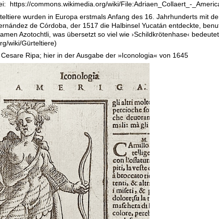
ei: https://commons.wikimedia.org/wiki/File:Adriaen_Collaert_-_Americ
teltiere wurden in Europa erstmals Anfang des 16. Jahrhunderts mit 
ernández de Córdoba, der 1517 die Halbinsel Yucatán entdeckte, benut
amen Azotochtli, was übersetzt so viel wie ›Schildkrötenhase‹ bedeute
rg/wiki/Gürteltiere)
Cesare Ripa; hier in der Ausgabe der »Iconologia« von 1645