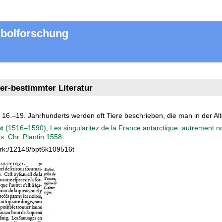
mbolforschung
tier-bestimmter Literatur
 16.–19. Jahrhunderts werden oft Tiere beschrieben, die man in der Alt
t
(1516–1590), Les singularitez de la France antarctique, autrement n
s: Chr. Plantin 1558
.
r/ark:/12148/bpt6k109516t