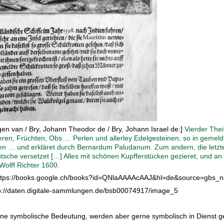
en van / Bry, Johann Theodor de / Bry, Johann Israel de:]
Vierder Thei
hieren, Früchten, Obs … Perlen und allerley Edelgesteinen, so in gem
en … und erkläret durch Bernardum Paludanum. Zum andern, die letzte 
tsche versetzet […] Alles mit schönen Kupfferstücken gezieret, und an
olff Richter 1600.
 https://books.google.ch/books?id=QNlaAAAAcAAJ&hl=de&source=gbs_n
ttp://daten.digitale-sammlungen.de/bsb00074917/image_5
ne symbolische Bedeutung, werden aber gerne symbolisch in Dienst gen